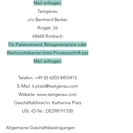
Mail anfragen.
Textgenau
c/o Bernhard Becker
Ringstr. 26
64668 Rimbach
Für Paketversand, Belegexemplare oder
Weihnachtskarten bitte Privatanschrift per
Mail anfragen.
Telefon:
+49 (0) 6203 8455415
E-Mail:
k.platz@textgenau.com
Website:
www.textgenau.com
Geschäftsführer/in: Katharina Platz
USt.-ID-Nr.: DE298191330
Allgemeine Geschäftsbedingungen