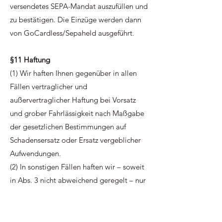
versendetes SEPA-Mandat auszufüllen und
zu bestätigen. Die Einzüge werden dann
von GoCardless/Sepaheld ausgeführt.
§11 Haftung
(1) Wir haften Ihnen gegenüber in allen
Fällen vertraglicher und
außervertraglicher Haftung bei Vorsatz
und grober Fahrlässigkeit nach Maßgabe
der gesetzlichen Bestimmungen auf
Schadensersatz oder Ersatz vergeblicher
Aufwendungen.
(2) In sonstigen Fällen haften wir – soweit
in Abs. 3 nicht abweichend geregelt – nur
bei Verletzung einer Vertragspflicht, deren
Erfüllung die ordnungsgemäße
Durchführung des Vertrags überhaupt erst