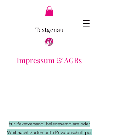
Textgenau
Impressum & AGBs
Für Paketversand, Belegexemplare oder
Weihnachtskarten bitte Privatanschrift per