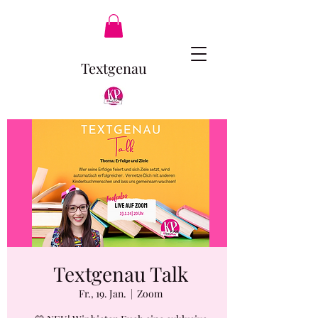
Textgenau
Textgenau Talk
Fr., 19. Jan.
  |  
Zoom