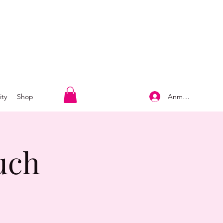
Anmelden
ty
Shop
uch