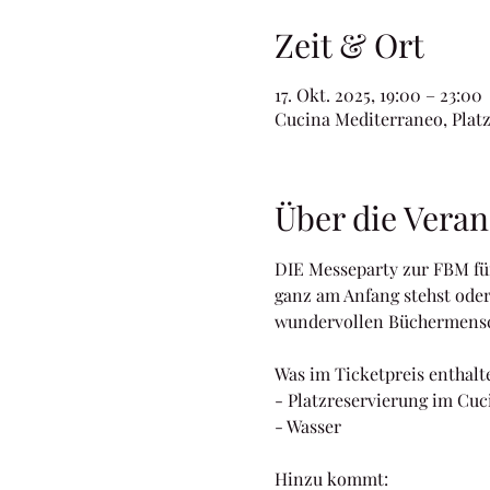
Zeit & Ort
17. Okt. 2025, 19:00 – 23:00
Cucina Mediterraneo, Platz
Über die Veran
DIE Messeparty zur FBM für
ganz am Anfang stehst oder
wundervollen Büchermensc
Was im Ticketpreis enthalte
- Platzreservierung im Cu
- Wasser
Hinzu kommt: