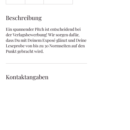
S
t
d
Beschreibung
.
Ein spannender Pitch ist entscheidend bei
der Verlagsbewerbung! Wir sorgen dafür,
dass Du mit Deinem Exposé glänzt und Deine
Leseprobe von bis zu 30 Normseiten auf den
Punkt gebracht wird.
Kontaktangaben
Ringstraße 26, Rimbach, Germany
062038455415
k.platz@textgenau.com