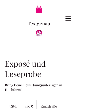
Textgenau
Exposé und
Leseprobe
Bring Deine Bewerbungsunterlagen in
Hochform!
450
Euro
3 Std.
3
450 €
Ringstraße